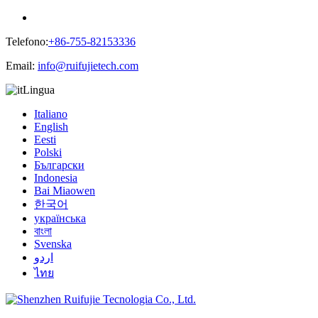
Telefono:
+86-755-82153336
Email:
info@ruifujietech.com
Lingua
Italiano
English
Eesti
Polski
Български
Indonesia
Bai Miaowen
한국어
українська
বাংলা
Svenska
اردو
ไทย