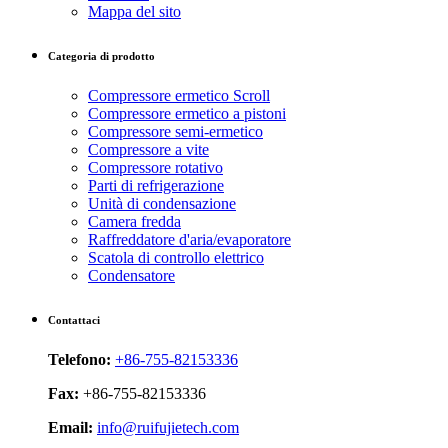
Mappa del sito
Categoria di prodotto
Compressore ermetico Scroll
Compressore ermetico a pistoni
Compressore semi-ermetico
Compressore a vite
Compressore rotativo
Parti di refrigerazione
Unità di condensazione
Camera fredda
Raffreddatore d'aria/evaporatore
Scatola di controllo elettrico
Condensatore
Contattaci
Telefono:
+86-755-82153336
Fax:
+86-755-82153336
Email:
info@ruifujietech.com